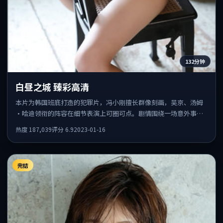
132分钟
白昼之城 臻彩高清
本片为韩国班底打造的犯罪片，冯小刚擅长群像刻画，吴京、汤姆
·哈迪领衔的阵容在细节表演上可圈可点。剧情围绕一场意外事件
发酵，悬念保留到后半段集中释放。
热度
187,039
评分
6.9
2023-01-16
完结