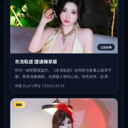
116分钟
东流轨迹 国语臻享版
作为一部犯罪类型片，《东流轨迹》在视听与叙事上追求平
衡：既有场面调度，也保留人物内心戏。徐克执导，赵涛、
佛罗伦斯·皮尤、赵丽颖共同出演，值得一看。
热度
25,671
评分
7.8
2021-05-05
韩剧