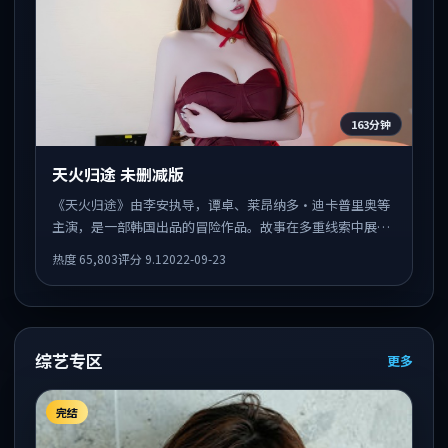
163分钟
天火归途 未删减版
《天火归途》由李安执导，谭卓、莱昂纳多·迪卡普里奥等
主演，是一部韩国出品的冒险作品。故事在多重线索中展
开，人物动机与情节反转相互咬合，整体节奏紧凑，适合喜
热度
65,803
评分
9.1
2022-09-23
欢强叙事的观众。
综艺专区
更多
完结