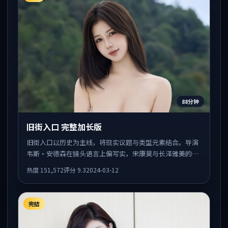
88分钟
旧街入口 完整加长版
旧街入口以历史为主线，将现实议题与类型元素结合。导演
韦斯·安德森在镜头语言上偏写实，宋康昊与长泽雅美的对
手戏张力十足，情感层次丰富。
热度
151,572
评分
9.3
2024-03-12
完结