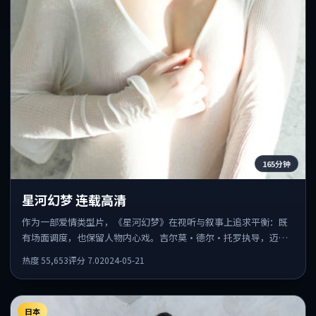
165分钟
星河幻梦 连载高清
作为一部爱情类型片，《星河幻梦》在视听与叙事上追求平衡：既
有场面调度，也保留人物内心戏。吉尔莫·德尔·托罗执导，迈克
尔·法斯宾德、王景春、朱一龙共同出演，值得一看。
热度
55,653
评分
7.0
2024-05-21
日本