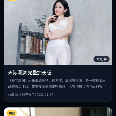
137分钟
天际深渊 完整加长版
《天际深渊》由新海诚执导，任素汐、周迅等主演，是一部日本出
品的历史作品。故事在多重线索中展开，人物动机与情节反转相互
咬合，整体节奏紧凑，适合喜欢强叙事的观众。
热度
36,660
评分
7.0
2023-07-17
韩剧