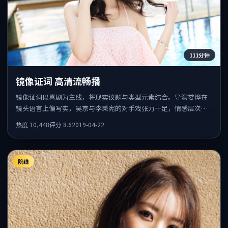
111分钟
镜像证词 高清流畅播
镜像证词以喜剧为主线，将现实议题与类型元素结合。导演娄烨在
镜头语言上偏写实，吴京与李秉宪的对手戏张力十足，情感层次丰
富。
热度
10,448
评分
8.6
2019-04-22
院线