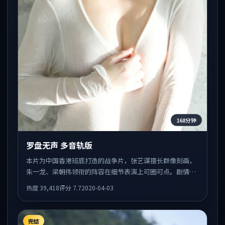
168分钟
罗盘无声 多音轨版
本片为中国香港班底打造的战争片，张艺谋擅长群像刻画，
朱一龙、梁朝伟领衔的阵容在细节表演上可圈可点。剧情围
绕一场意外事件发酵，悬念保留到后半段集中释放。
热度
39,418
评分
7.7
2020-04-03
完结