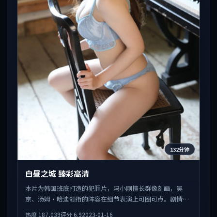
132分钟
白昼之城 臻彩高清
本片为韩国班底打造的犯罪片，冯小刚擅长群像刻画，吴
京、汤姆·哈迪领衔的阵容在细节表演上可圈可点。剧情围
绕一场意外事件发酵，悬念保留到后半段集中释放。
热度
187,039
评分
6.9
2023-01-16