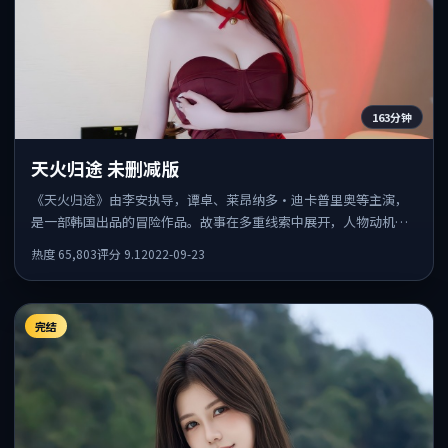
163分钟
天火归途 未删减版
《天火归途》由李安执导，谭卓、莱昂纳多·迪卡普里奥等主演，
是一部韩国出品的冒险作品。故事在多重线索中展开，人物动机与
情节反转相互咬合，整体节奏紧凑，适合喜欢强叙事的观众。
热度
65,803
评分
9.1
2022-09-23
完结