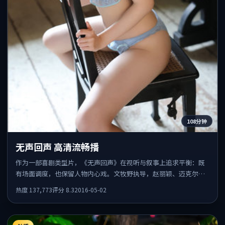
108分钟
无声回声 高清流畅播
作为一部喜剧类型片，《无声回声》在视听与叙事上追求平衡：既
有场面调度，也保留人物内心戏。文牧野执导，赵丽颖、迈克尔·
法斯宾德、秦昊共同出演，值得一看。
热度
137,773
评分
8.3
2016-05-02