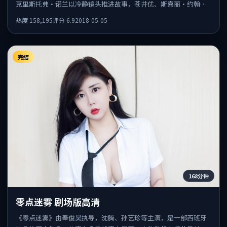
克里斯托弗·诺兰以冷静镜头推进故事，苍井优、斯嘉丽·约翰逊
的表演为全片情绪锚点，结尾留白耐人寻味。
热度
158,195
评分
6.9
2018-05-05
完结
168分钟
零点迷雾 剧场版高清
《零点迷雾》由奉俊昊执导，沈腾、孙艺珍等主演，是一部西班牙