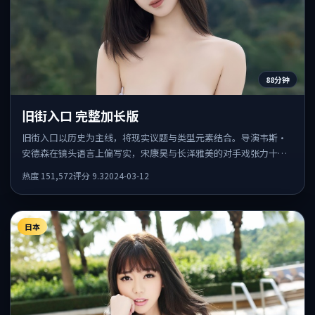
88分钟
旧街入口 完整加长版
旧街入口以历史为主线，将现实议题与类型元素结合。导演韦斯·
安德森在镜头语言上偏写实，宋康昊与长泽雅美的对手戏张力十
足，情感层次丰富。
热度
151,572
评分
9.3
2024-03-12
日本