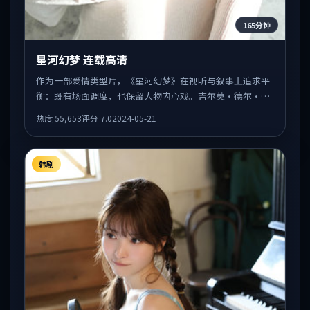
165分钟
星河幻梦 连载高清
作为一部爱情类型片，《星河幻梦》在视听与叙事上追求平
衡：既有场面调度，也保留人物内心戏。吉尔莫·德尔·托
罗执导，迈克尔·法斯宾德、王景春、朱一龙共同出演，值
热度
55,653
评分
7.0
2024-05-21
得一看。
韩剧