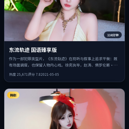
116分钟
东流轨迹 国语臻享版
作为一部犯罪类型片，《东流轨迹》在视听与叙事上追求平衡：既
有场面调度，也保留人物内心戏。徐克执导，赵涛、佛罗伦斯·皮
尤、赵丽颖共同出演，值得一看。
热度
25,671
评分
7.8
2021-05-05
韩剧