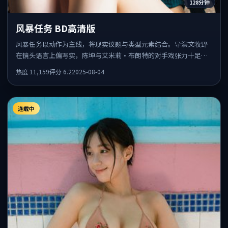
128分钟
风暴任务 BD高清版
风暴任务以动作为主线，将现实议题与类型元素结合。导演文牧野
在镜头语言上偏写实，陈坤与艾米莉·布朗特的对手戏张力十足，
情感层次丰富。
热度
11,159
评分
6.2
2025-08-04
连载中