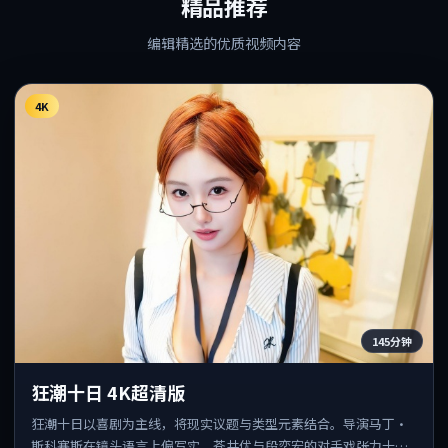
精品推荐
编辑精选的优质视频内容
4K
145分钟
狂潮十日 4K超清版
狂潮十日以喜剧为主线，将现实议题与类型元素结合。导演马丁·
斯科塞斯在镜头语言上偏写实，苍井优与段奕宏的对手戏张力十