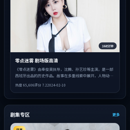
168分钟
零点迷雾 剧场版高清
《零点迷雾》由奉俊昊执导，沈腾、孙艺珍等主演，是一部
西班牙出品的历史作品。故事在多重线索中展开，人物动机
与情节反转相互咬合，整体节奏紧凑，适合喜欢强叙事的观
热度
65,606
评分
7.2
2024-02-10
众。
剧集专区
更多
日本