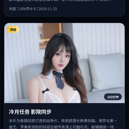
足，情感层次丰富。
热度
7,086
评分
8.7
2020-11-25
完结
102分钟
冷月任务 影院同步
本片为泰国班底打造的战争片，陈凯歌擅长群像刻画，佛罗伦斯·
皮尤、李秉宪领衔的阵容在细节表演上可圈可点。剧情围绕一场意