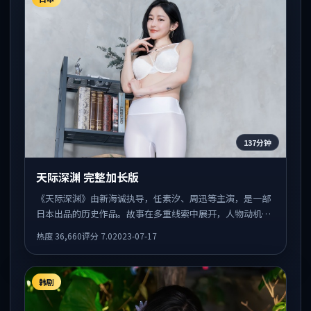
137分钟
天际深渊 完整加长版
《天际深渊》由新海诚执导，任素汐、周迅等主演，是一部
日本出品的历史作品。故事在多重线索中展开，人物动机与
情节反转相互咬合，整体节奏紧凑，适合喜欢强叙事的观
热度
36,660
评分
7.0
2023-07-17
众。
韩剧