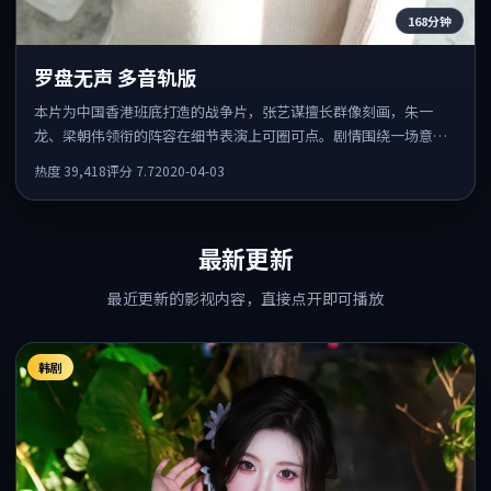
168分钟
罗盘无声 多音轨版
本片为中国香港班底打造的战争片，张艺谋擅长群像刻画，朱一
龙、梁朝伟领衔的阵容在细节表演上可圈可点。剧情围绕一场意外
事件发酵，悬念保留到后半段集中释放。
热度
39,418
评分
7.7
2020-04-03
最新更新
最近更新的影视内容，直接点开即可播放
韩剧