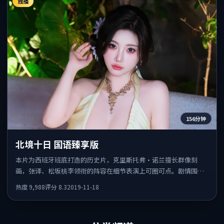
独播
156分钟
北境十日 国语臻享版
本片为西班牙班底打造的历史片，克里斯托弗·诺兰擅长群像刻
画，张译、松坂桃李领衔的阵容在细节表演上可圈可点。剧情围绕
一场意外事件发酵，悬念保留到后半段集中释放。
热度
9,988
评分
8.3
2019-11-18